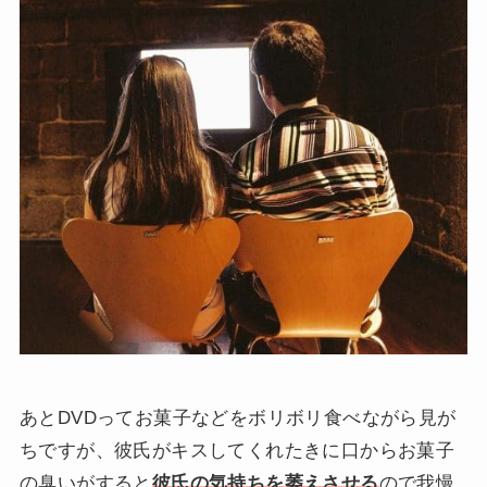
あとDVDってお菓子などをボリボリ食べながら見が
ちですが、彼氏がキスしてくれたきに口からお菓子
の臭いがすると
彼氏の気持ちを萎えさせる
ので我慢