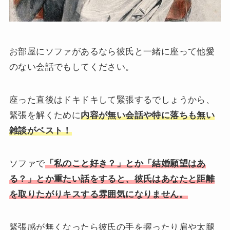
お部屋にソファがあるなら彼氏と一緒に座って他愛
のない会話でもしてください。
座った直後はドキドキして緊張するでしょうから、
緊張を解くために
内容が無い会話や特に落ちも無い
雑談がベスト！
ソファで
「私のこと好き？」とか「結婚願望はあ
る？」とか重たい話をすると、彼氏はあなたと距離
を取りたがりキスする雰囲気になりません。
緊張感が無くなったら彼氏の手を握ったり肩や太腿