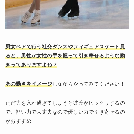
男女ペアで行う社交ダンスやフィギュアスケート見
ると、男性が女性の手を握って引き寄せるような動
きってありますよね？
あの動きをイメージ
しながらやってみてください！
ただ力を入れ過ぎてしまうと彼氏がビックリするの
で、軽い力で大丈夫なので優しい力で引き寄せるの
がおすすめ。