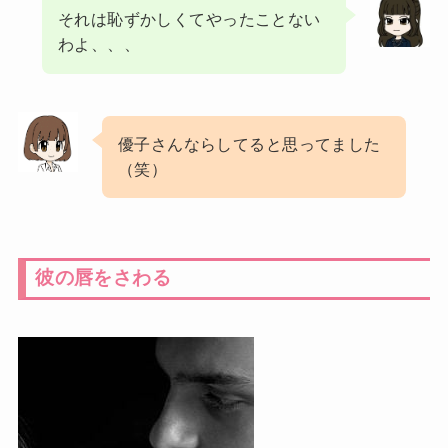
それは恥ずかしくてやったことない
わよ、、、
優子さんならしてると思ってました
（笑）
彼の唇をさわる