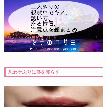
思わせぶりに唇を濡らす