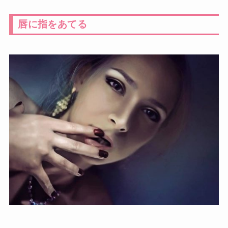
唇に指をあてる