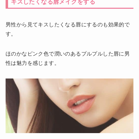
キスしたくなる唇メイクをする
男性から見てキスしたくなる唇にするのも効果的で
す。
ほのかなピンク色で潤いのあるプルプルした唇に男
性は魅力を感じます。