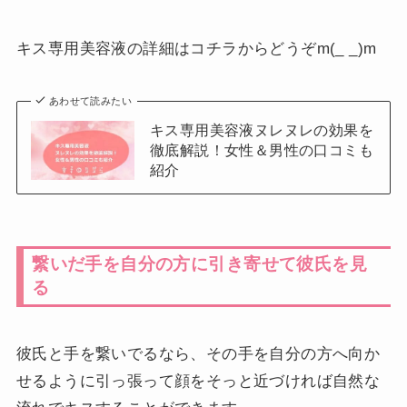
キス専用美容液の詳細は
コチラからどうぞm(_ _)m
あわせて読みたい
キス専用美容液ヌレヌレの効果を
徹底解説！女性＆男性の口コミも
紹介
繋いだ手を自分の方に引き寄せて彼氏を見
る
彼氏と手を繋いでるなら、その手を自分の方へ向か
せるように引っ張って顔をそっと近づければ自然な