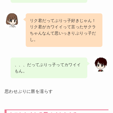
リク君だってぶりっ子好きじゃん！
リク君がカワイイって言ったサクラ
ちゃんなんて思いっきりぶりっ子だ
し。
、、、だってぶりっ子ってカワイイ
もん。
思わせぶりに唇を濡らす