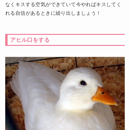
なくキスする空気ができていて今やればキスしてく
れる自信があるときに繰り出しましょう！
アヒル口をする