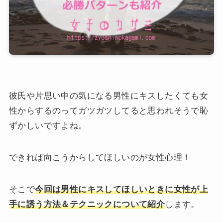
彼氏や片思い中の気になる男性にキスしたくても女
性からするのってガツガツしてると思われそうで恥
ずかしいですよね。
できれば向こうからしてほしいのが女性心理！
そこで
今回は男性にキスしてほしいときに女性が上
手に誘う方法＆テクニックについて紹介
します。