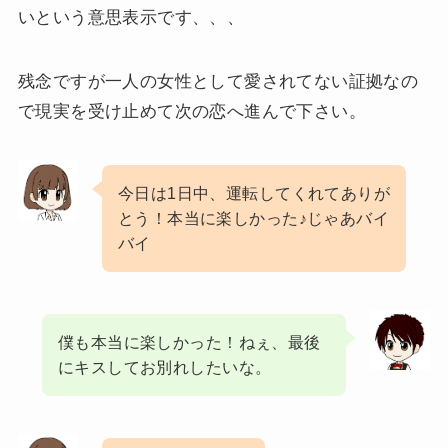
いという意思表示です、、、
残念ですが一人の女性として愛されてない証拠なの
で現実を受け止めて次の恋へ進んで下さい。
今日は1日中、運転してくれてありが
とう！本当に楽しかった♪じゃあバイ
バイ
僕も本当に楽しかった！ねぇ、最後
にキスしてお別れしたいな。