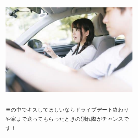
車の中でキスしてほしいならドライブデート終わり
や家まで送ってもらったときの別れ際がチャンスで
す！