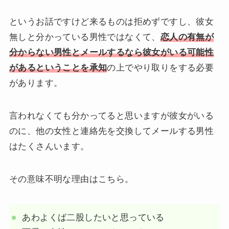
というお話ですけど来るものは拒めずですし、彼女
無しと分かっている男性ではなくて、
恋人の有無が
分からない男性とメールするなら彼女がいる可能性
があるということを承知
の上でやり取りをする必要
があります。
言われなくても分かってると思いますが彼女がいる
のに、他の女性と連絡先を交換してメールする男性
はたくさんいます。
その意味不明な理由はこちら。
あわよくば二股したいと思っている