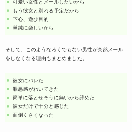
可愛い女性とメールしたいから
もう彼女と別れる予定だから
下心、遊び目的
単純に楽しいから
そして、このようなろくでもない男性が突然メール
をしなくなる理由もまとめました。
彼女にバレた
罪悪感がわいてきた
簡単に落とせそうに無いから諦めた
彼女だけで十分と感じた
面倒くさくなった