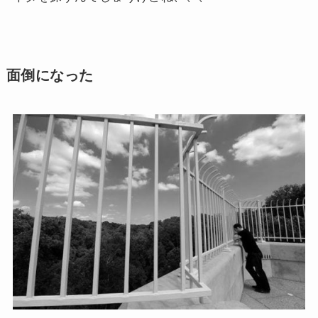
面倒になった