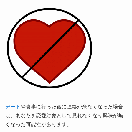
デート
や食事に行った後に連絡が来なくなった場合
は、あなたを恋愛対象として見れなくなり興味が無
くなった可能性があります。