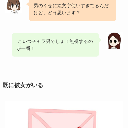
男のくせに絵文字使いすぎてるんだ
けど、どう思います？
こいつチャラ男でしょ！無視するの
が一番！
既に彼女がいる