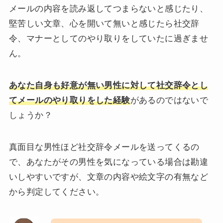
メールの内容を読み返してつまらないと感じたり、
堅苦しい文章、心を開いて無いと感じたら社交辞
令、マナーとしてのやり取りをしていたに過ぎませ
ん。
あなた自身も好意が無い男性に対して社交辞令とし
てメールのやり取りをした経験
があるのではないで
しょうか？
真面目な男性ほど社交辞令メールを送ってくるの
で、あなたがその男性を気になっている場合は勘違
いしやすいですが、文章の内容や絵文字の有無など
から判定してください。