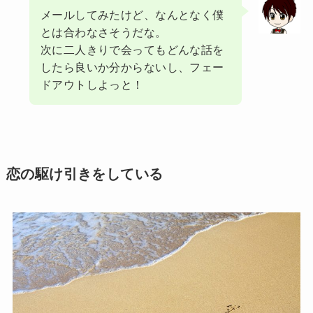
メールしてみたけど、なんとなく僕
とは合わなさそうだな。
次に二人きりで会ってもどんな話を
したら良いか分からないし、フェー
ドアウトしよっと！
恋の駆け引きをしている