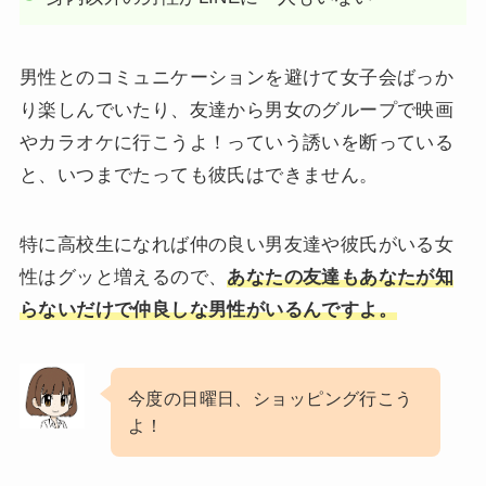
男性とのコミュニケーションを避けて女子会ばっか
り楽しんでいたり、友達から男女のグループで映画
やカラオケに行こうよ！っていう誘いを断っている
と、いつまでたっても彼氏はできません。
特に高校生になれば仲の良い男友達や彼氏がいる女
性はグッと増えるので、
あなたの友達もあなたが知
らないだけで仲良しな男性がいるんですよ。
今度の日曜日、ショッピング行こう
よ！