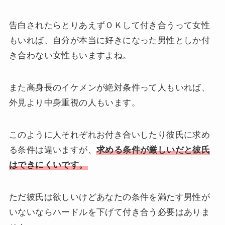
告白されたらとりあえずＯＫして付き合うって女性
もいれば、自分が本当に好きになった男性としか付
き合わない女性もいますよね。
また高身長のイケメンが絶対条件って人もいれば、
外見より中身重視の人もいます。
このように人それぞれお付き合いしたり彼氏に求め
る条件は違いますが、
求める条件が厳しいだと彼氏
はできにくいです。
ただ彼氏は欲しいけどあなたの条件を満たす男性が
いないならハードルを下げて付き合う必要はありま