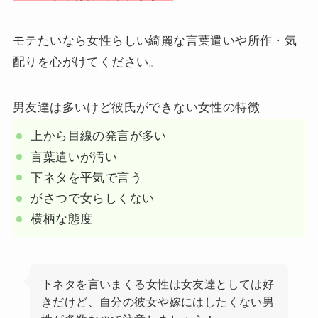
モテたいなら女性らしい綺麗な言葉遣いや所作・気
配りを心がけてください。
男友達は多いけど彼氏ができない女性の特徴
上から目線の発言が多い
言葉遣いが汚い
下ネタを平気で言う
がさつで女らしくない
横柄な態度
下ネタを言いまくる女性は女友達としては好
きだけど、自分の彼女や嫁にはしたくない男