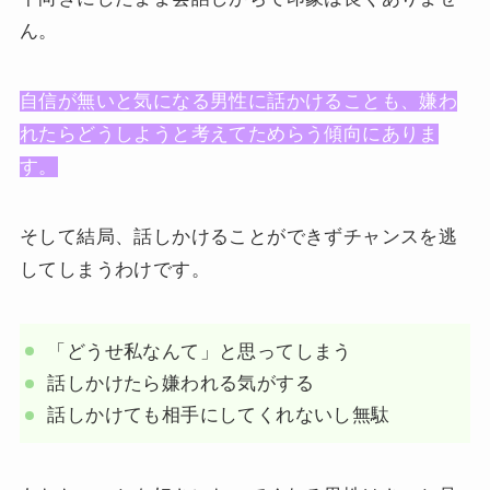
ん。
自信が無いと気になる男性に話かけることも、嫌わ
れたらどうしようと考えてためらう傾向にありま
す。
そして結局、話しかけることができずチャンスを逃
してしまうわけです。
「どうせ私なんて」と思ってしまう
話しかけたら嫌われる気がする
話しかけても相手にしてくれないし無駄