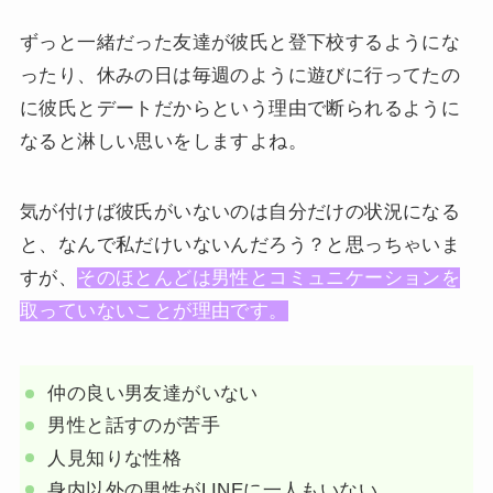
ずっと一緒だった友達が彼氏と登下校するようにな
ったり、休みの日は毎週のように遊びに行ってたの
に彼氏とデートだからという理由で断られるように
なると淋しい思いをしますよね。
気が付けば彼氏がいないのは自分だけの状況になる
と、なんで私だけいないんだろう？と思っちゃいま
すが、
そのほとんどは男性とコミュニケーションを
取っていないことが理由です。
仲の良い男友達がいない
男性と話すのが苦手
人見知りな性格
身内以外の男性がLINEに一人もいない