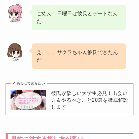
ごめん、日曜日は彼氏とデートなん
だ
え、、、サクラちゃん彼氏できたん
だ
あわせて読みたい
彼氏が欲しい大学生必見！出会い
方＆やるべきこと20選を徹底解説
します
男性に対する接し方が悪い