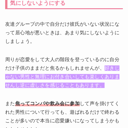
気にしないようにする
友達グループの中で自分だけ彼氏がいない状況にな
って居心地が悪いときは、あまり気にしないように
しましょう。
周りが恋愛をして大人の階段を登っているのに自分
だけ子供のままだと焦るかもしれませんが、
好きじ
ゃない男性と無理にお付き合いしても楽しくありま
せんし逆に虚しさを感じることもあります。
また
焦ってコンパや飲み会に参加
して声を掛けてく
れた男性について行っても、遊ばれるだけで終わる
ことが多いので本当に恋愛嫌いになってしまうかも