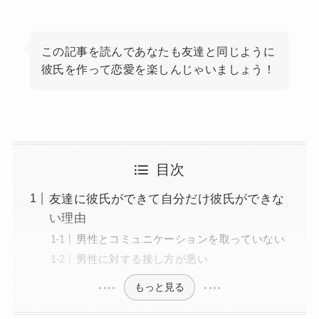
この記事を読んであなたも友達と同じように
彼氏を作って恋愛を楽しんじゃいましょう！
目次
友達に彼氏ができて自分だけ彼氏ができな
い理由
男性とコミュニケーションを取っていない
男性に対する接し方が悪い
もっと見る