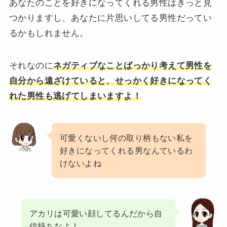
あなたのことを好きになってくれる男性はきっと見
つかりますし、あなたに片思いしてる男性だってい
るかもしれません。
それなのに
ネガティブなことばっかり考えて男性を
自分から遠ざけていると、せっかく好きになってく
れた男性も逃げてしまいますよ！
可愛くないし何の取り柄もない私を
好きになってくれる男なんているわ
けないよね
アカリは可愛い顔してるんだから自
信持ちなよ！